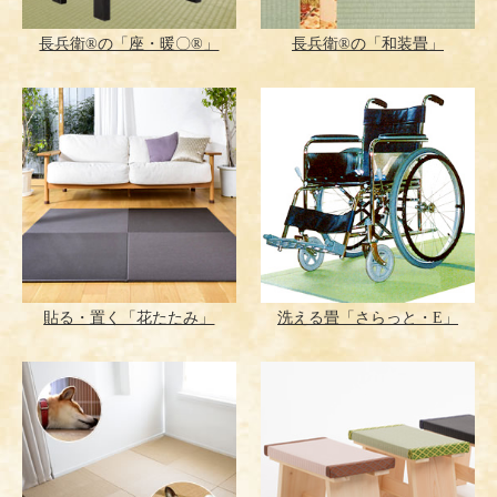
長兵衛®の「座・暖〇®」
長兵衛®の「和装畳」
貼る・置く「花たたみ」
洗える畳「さらっと・E」