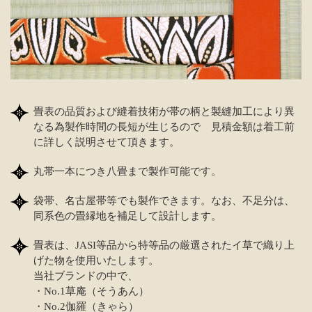
畳表の品質および縫着技術が帯の柄と製縫加工により異
なる為製作時間の長短が生じるので 見積金額は着工前
に詳しく説明させて頂きます。
丸帯一本につき八畳まで製作可能です。
袋帯、名古屋帯等でも製作できます。なお、不足分は、
同系色の畳縁地を補足して設計します。
畳表は、JASI等品から特等品の厳選されたイ草で織り上
げた物を使用いたします。
当社ブランドの中で、
・No.1草庵（そうあん）
・No.2伽羅（きゃら）