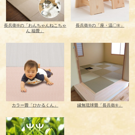
長兵衛®の「わんちゃんねこちゃ
長兵衛®の「座・温〇®」
ん 福畳」
カラー畳「ひかるくん」
縁無琉球畳「長兵衛®」