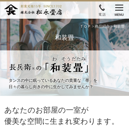
電 話
MENU
ＴＯＰ
>
商品紹介
> 和装畳
和装畳
タンスの中に眠っているあなたの貴重な「帯」を
日々の暮らし向きの中に生かしてみませんか？
あなたのお部屋の一室が
優美な空間に生まれ変わります。